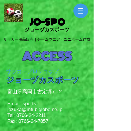
JO-SPO
ジョーヅカスポーツ
サッカー用品販売 | チームウエア・ユニホーム作成
ACCESS​
​サッカープロショップ
​ジョーヅカスポーツ
富山県高岡市古定塚7-12
Email: sports-
jozuka@mti.biglobe.ne.jp
Tel:
0766-24-2211
Fax:
0766-24-7057